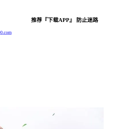
推荐『下载APP』 防止迷路
00.com